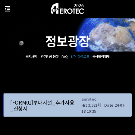
정보광장
공지사항
우주항공 동향
FAQ
양식 다운로드
공식협력업체
aerotec
[FORM01]부대시설_추가사용
Hit 3,371회
Date 24-07-
_신청서
18 10:35