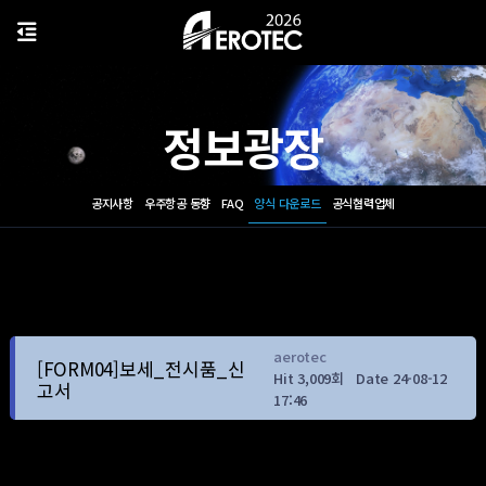
정보광장
공지사항
우주항공 동향
FAQ
양식 다운로드
공식협력업체
aerotec
[FORM04]보세_전시품_신
Hit 3,009회
Date 24-08-12
고서
17:46