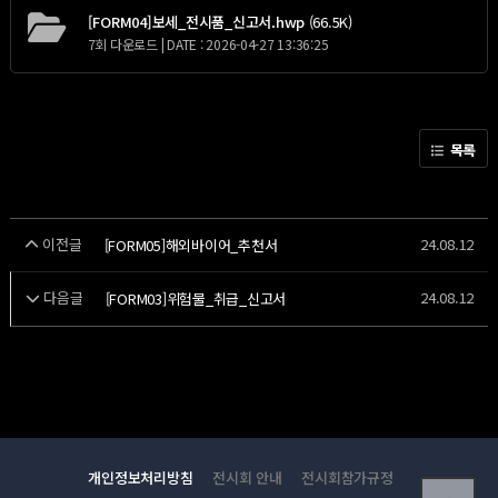
[FORM04]보세_전시품_신고서.hwp
(66.5K)
7회 다운로드 | DATE : 2026-04-27 13:36:25
목록
이전글
24.08.12
[FORM05]해외바이어_추천서
다음글
24.08.12
[FORM03]위험물_취급_신고서
개인정보처리방침
전시회 안내
전시회참가규정