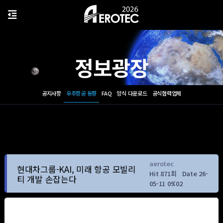
정보광장
공지사항
우주항공 동향
FAQ
양식 다운로드
공식협력업체
aerotec
현대차그룹-KAI, 미래 항공 모빌리
Hit 871회
Date 26-
티 개발 손잡는다
05-11 09:02