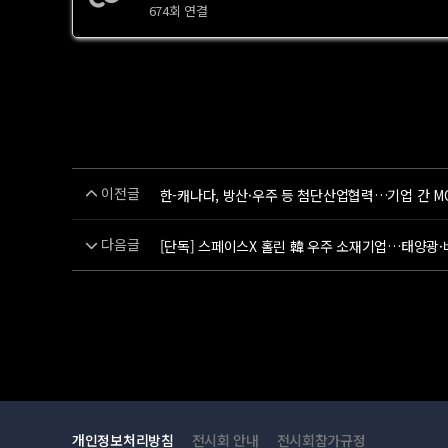
674회 연결
이전글
한-캐나다, 방산·우주 등 첨단산업협력…기업 간 MO
다음글
[단독] 스페이스X 홀린 韓 우주 소재기업…태양광
개인정보처리방침
전시회 안내
전시회참가규정