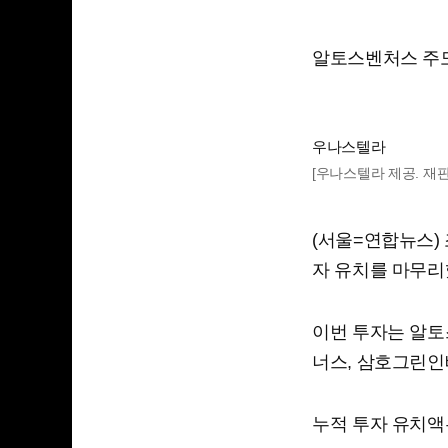
알토스벤처스 주
우나스텔라
[우나스텔라 제공. 재판
(서울=연합뉴스)
자 유치를 마무리
이번 투자는 알토
너스, 삼호그린인
누적 투자 유치액