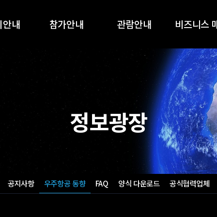
회안내
참가안내
관람안내
비즈니스 
개요
참가안내
관람안내
AEROTEC2
품목
온라인 참가신청
온라인 사전등록
AEROTEC2
전시회
지원사업
부대행사
정보광장
스폰서십
부스배치도
참가업체 목록
오시는길
공지사항
우주항공 동향
FAQ
양식 다운로드
공식협력업체