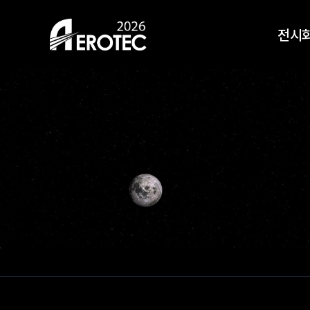
HOME
전시
전시회 안내
전시
오시는길
전시
지난 
참가신청
사전등록
Top