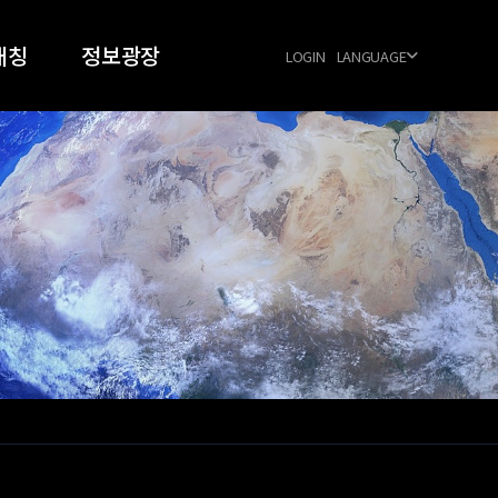
매칭
정보광장
LOGIN
LANGUAGE
024
공지사항
026
우주항공 동향
FAQ
양식 다운로드
공식협력업체