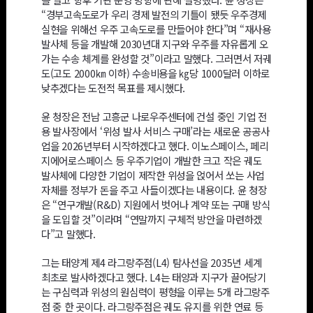
“경부고속도로가 우리 경제 발전의 기틀이 됐듯 우주경제
실현을 위해선 우주 고속도로를 만들어야 한다”며 “재사용
발사체 등을 개발해 2030년대 지구와 우주를 자유롭게 오
가는 수송 체계를 완성할 것”이라고 말했다. 그러면서 저궤
도(고도 2000㎞ 이하) 수송비용을 ㎏당 1000달러 이하로
낮추겠다는 도전적 목표를 제시했다.
윤 청장은 전남 고흥군 나로우주센터에 건설 중인 기업 전
용 발사장에서 ‘위성 발사 서비스 구매’라는 새로운 공공사
업을 2026년부터 시작하겠다고 했다. 이노스페이스, 페리
지에어로스페이스 등 우주기업이 개발한 크고 작은 궤도
발사체에 다양한 기업이 제작한 위성을 얹어서 쏘는 사업
자체를 정부가 돈을 주고 사들이겠다는 내용이다. 윤 청장
은 “연구개발(R&D) 지원에서 벗어나 계약 또는 구매 방식
을 도입할 것”이라며 “연말까지 구체적 방안을 마련하겠
다”고 말했다.
그는 태양계 제4 라그랑주점(L4) 탐사선을 2035년 세계
최초로 발사하겠다고 했다. L4는 태양과 지구가 끌어당기
는 구심력과 위성의 원심력이 평형을 이루는 5개 라그랑주
점 중 한 곳이다. 라그랑주점은 궤도 유지를 위한 연료 등