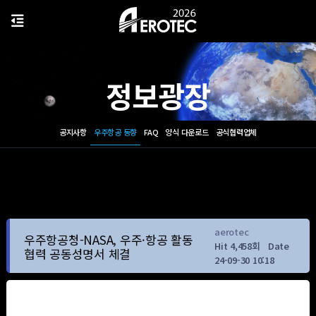
정보광장
공지사항
우주항공 동향
FAQ
양식 다운로드
공식협력업체
aerotec
우주항공청-NASA, 우주·항공 활동
Hit 4,458회
Date
협력 공동성명서 체결
24-09-30 10:18