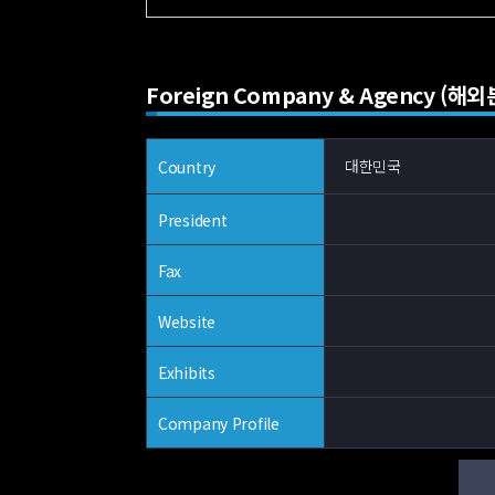
Foreign Company & Agency (해
대한민국
Country
President
Fax
Website
Exhibits
Company Profile