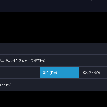
동산로19길 54 삼희빌딩 4층 (양재동)
02-529-7546
팩스 (Fax)
.co.kr/