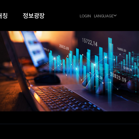
매칭
정보광장
LOGIN
LANGUAGE
024
공지사항
026
우주항공 동향
FAQ
양식 다운로드
공식협력업체