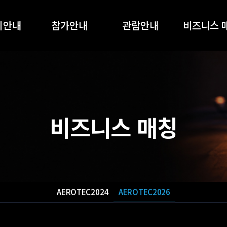
회안내
참가안내
관람안내
비즈니스 
개요
참가안내
관람안내
AEROTEC2
품목
온라인 참가신청
온라인 사전등록
AEROTEC2
전시회
지원사업
부대행사
비즈니스 매칭
스폰서십
부스배치도
참가업체 목록
오시는길
AEROTEC2024
AEROTEC2026