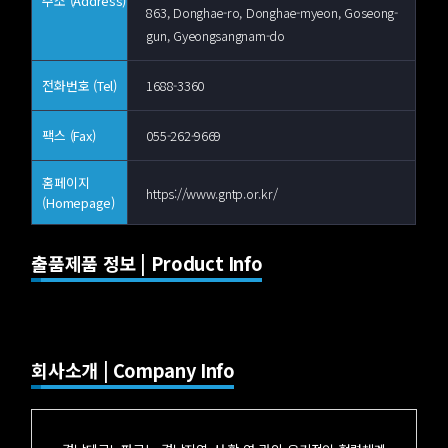
주소 (Address)
863, Donghae-ro, Donghae-myeon, Goseong-
gun, Gyeongsangnam-do
전화번호 (Tel)
1688-3360
팩스 (Fax)
055-262-9669
홈페이지
https://www.gntp.or.kr/
(Homepage)
출품제품 정보 | Product Info
회사소개 | Company Info