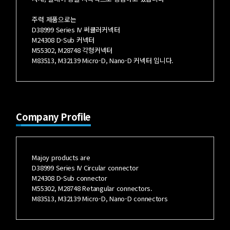
주력 제품으로는
D38999 Series IV 써큘러커넥터
M24308 D-Sub 커넥터
M55302, M28748 각형커넥터
M83513, M32139 Micro-D, Nano-D 커넥터 입니다.
Company Profile
Majoy products are
D38999 Series IV Circular connector
M24308 D-Sub connector
M55302, M28748 Retangular connectors.
M83513, M32139 Micro-D, Nano-D connectors