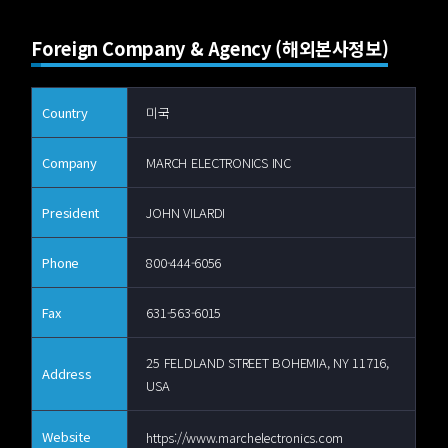
Foreign Company & Agency (해외본사정보)
Country
미국
Company
MARCH ELECTRONICS INC
President
JOHN VILARDI
Phone
800-444-6056
Fax
631-563-6015
25 FELDLAND STREET BOHEMIA, NY 11716,
Address
USA
Website
https://www.marchelectronics.com