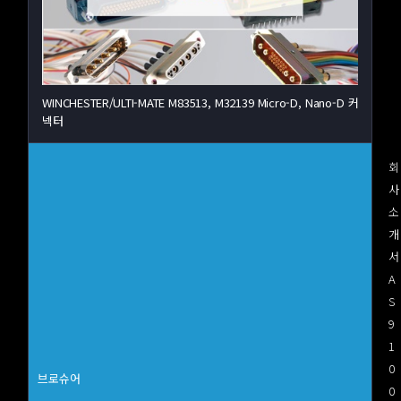
WINCHESTER/ULTI-MATE M83513, M32139 Micro-D, Nano-D 커
넥터
회
사
소
개
서
A
S
9
1
0
브로슈어
0