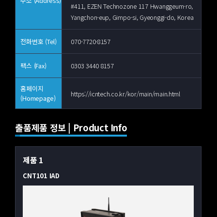
주소 (Address)
#411, EZEN Technozone 117 Hwanggeum-ro,
Yangchon-eup, Gimpo-si, Gyeonggi-do, Korea
전화번호 (Tel)
070-7720-8157
팩스 (Fax)
0303 3440 8157
홈페이지
https://icntech.co.kr/kor/main/main.html
(Homepage)
출품제품 정보 | Product Info
제품 1
CNT101 IAD