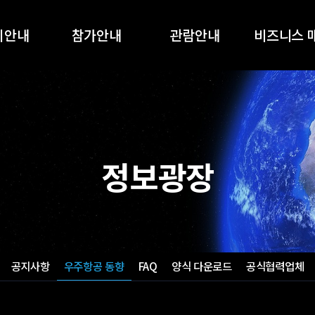
회안내
참가안내
관람안내
비즈니스 
개요
참가안내
관람안내
AEROTEC2
품목
온라인 참가신청
온라인 사전등록
AEROTEC2
전시회
지원사업
부대행사
정보광장
스폰서십
부스배치도
참가업체 목록
오시는길
공지사항
우주항공 동향
FAQ
양식 다운로드
공식협력업체