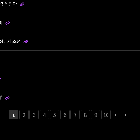
쟁력 알린다
논의
 생태계 조성
대'
2
3
4
5
6
7
8
9
10
1