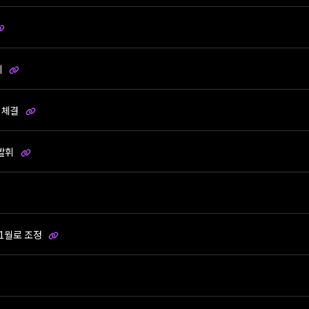
비
' 체결
 발휘
11월로 조정