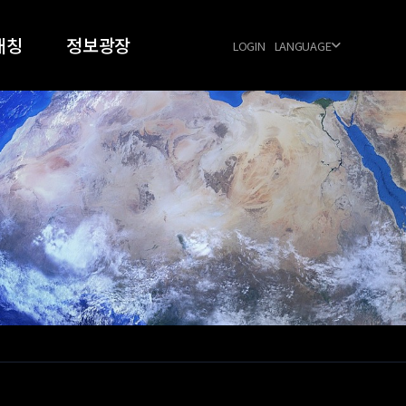
매칭
정보광장
LOGIN
LANGUAGE
024
공지사항
026
우주항공 동향
FAQ
양식 다운로드
공식협력업체