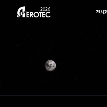
HOME
전시
전시회 안내
전시
오시는길
전시
지난 
참가신청
사전등록
Top