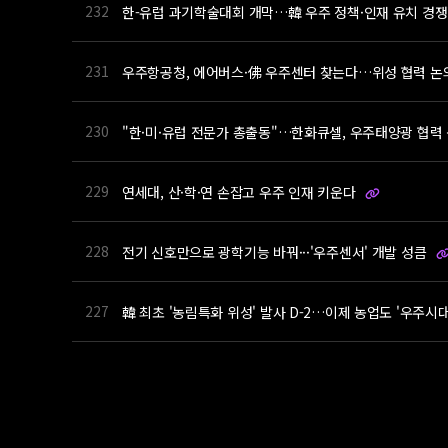
232
한-유럽 과기학술대회 개막…韓 우주 정책·인재 유치 경
231
우주항공청, 에어버스·佛 우주센터 찾는다…위성 협력 
230
"한·미·유럽 전문가 총출동"…한화큐셀, 우주태양광 협력
229
연세대, 산·학·연 손잡고 우주 인재 키운다
228
전기 신호만으로 광학기능 바꿔···'우주센서' 개발 성큼
227
韓 최초 '농림특화 위성' 발사 D-2…이제 농업도 '우주시
다음
맨끝