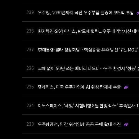
239
우주청, 2030년까지 국산 우주부품 실증에 495억 투입
238
원자력연·SK하이닉스, 반도체 협력...우주·대기방사선 대
237
李대통령·룰라 정상회담…핵심광물·우주·방산 '7건 MOU
236
교체 없이 50년 쓰는 배터리 나오나…우주 환경서 ‘성능’
235
텔레픽스, 미국 우주기업에 AI 위성 탑재체 수출
234
이노스페이스, ‘세빛’ 시험비행 8월·한빛-나노’ 후속발사 
233
우주항공청, 민간 위성영상 공공 구매 확대 추진